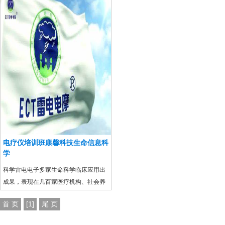
可见、主导生命功能”的暗态特征：
等。颠覆性的医学空白。已得到了几百
家医院的临床使用，受众乙方百信，雷
电炁场仪应用在常见病、慢性病以及一
部分无药可治的疑难病医疗科技上独家
专利技术。
电疗仪培训班康馨科技生命信息科
学
科学雷电电子多家生命科学临床应用出
成果，表现在几百家医疗机构、社会养
生老师机构、各地老人院、国企央企、
首 页
[1]
尾 页
政府办公技术都在使用康馨雷电电子产
品。