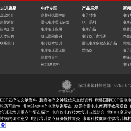
走进康馨
电疗专区
产品展示
新闻
企业简介
康馨科技医学部
电子对撞
电疗
康馨荣誉
雷电电摩理论依据
ECT系列
电摩
招商加盟
电摩临床应用
电摩产品
康馨
人才招聘
驻点医院案例
电疗仪厂家培训
养生
联系我们
电疗技术培训
雷电电摩多靶点新产品
网站
电摩临床适应症
炁场仪
暗子
康馨脊百年
疼痛
ect电摩资料
电疗
深圳康馨科技总部 0755-84275
ECT云疗法文献资料
脑瘫治疗之神经信息文献资料
康馨国际ECT雷电
吃药可靠性
养生连锁电疗电摩培训要点
糖尿病雷电电摩调理效果观察
科技属国家一线品牌高新企
培训班培训重点与要点探讨
电疗仪电疗技术培训点线结合
雷电电摩调
性病的调治意义
电疗培训要点解决慢性胃炎
康馨科技健康连锁培训机