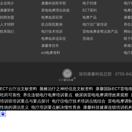
企业简介
康馨科技医学部
电子对撞
电疗
康馨荣誉
雷电电摩理论依据
ECT系列
电摩
招商加盟
电摩临床应用
电摩产品
康馨
人才招聘
驻点医院案例
电疗仪厂家培训
养生
联系我们
电疗技术培训
雷电电摩多靶点新产品
网站
电摩临床适应症
炁场仪
暗子
康馨脊百年
疼痛
ect电摩资料
电疗
深圳康馨科技总部 0755-84275
ECT云疗法文献资料
脑瘫治疗之神经信息文献资料
康馨国际ECT雷电
吃药可靠性
养生连锁电疗电摩培训要点
糖尿病雷电电摩调理效果观察
科技属国家一线品牌高新企
培训班培训重点与要点探讨
电疗仪电疗技术培训点线结合
雷电电摩调
性病的调治意义
电疗培训要点解决慢性胃炎
康馨科技健康连锁培训机
用中，大量常见病、疑难病