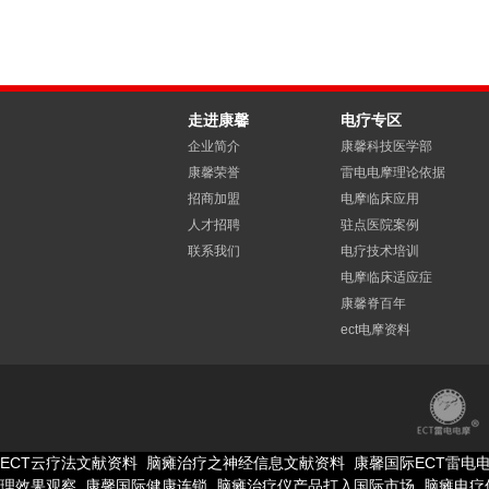
走进康馨
电疗专区
企业简介
康馨科技医学部
康馨荣誉
雷电电摩理论依据
招商加盟
电摩临床应用
人才招聘
驻点医院案例
联系我们
电疗技术培训
电摩临床适应症
康馨脊百年
ect电摩资料
ECT云疗法文献资料
脑瘫治疗之神经信息文献资料
康馨国际ECT雷电
理效果观察
康馨国际健康连锁
脑瘫治疗仪产品打入国际市场
脑瘫电疗