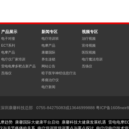
产品展示
新闻专区
视频专区
电子对撞
电疗培训班
治疗视频
ECT系列
电摩产品
宣传视频
电摩产品
康馨国际
医院视频
电疗仪厂家培训
养生连锁
电疗魔法培训
雷电电摩多靶点新产品
网站公告
炁场仪
炁场仪
暗子医学神经信息疗法
疼痛治疗仪
电疗新闻
深圳康馨科技总部 0755-84275083或13646999888 粤ICP备1608neir
电摩趋势
康馨国际大健康平台启动
康馨科技大健康发展机遇
雷电电摩E
仪与关节疼痛的关系
电疗培训班培训重点与要点探讨
电疗仪电疗技术培