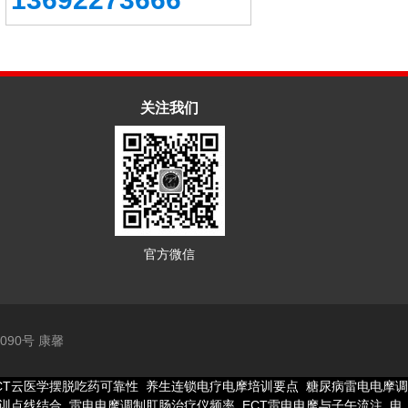
关注我们
官方微信
8090号 康馨
CT云医学摆脱吃药可靠性
养生连锁电疗电摩培训要点
糖尿病雷电电摩调
训点线结合
雷电电摩调制肛肠治疗仪频率
ECT雷电电摩与子午流注
电