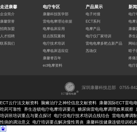
走进康馨
电疗专区
产品展示
新闻
企业简介
康馨科技医学部
电子对撞
电疗
康馨荣誉
雷电电摩理论依据
ECT系列
电摩
招商加盟
电摩临床应用
电摩产品
康馨
人才招聘
驻点医院案例
电疗仪厂家培训
养生
联系我们
电疗技术培训
雷电电摩多靶点新产品
网站
电摩临床适应症
炁场仪
暗子
康馨脊百年
疼痛
ect电摩资料
电疗
深圳康馨科技总部 0755-84275
ECT云疗法文献资料
脑瘫治疗之神经信息文献资料
康馨国际ECT雷电
吃药可靠性
养生连锁电疗电摩培训要点
糖尿病雷电电摩调理效果观察
科技属国家一线品牌高新企
培训班培训重点与要点探讨
电疗仪电疗技术培训点线结合
雷电电摩调
性病的调治意义
电疗培训要点解决慢性胃炎
康馨科技健康连锁培训机
用中，大量常见病、疑难病