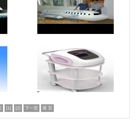
页
[1]
[2]
下一页
尾 页